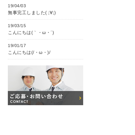
19/04/03
無事完工しました( ;∀;)
19/03/15
こんにちは(｀・ω・´)ゞ
19/01/17
こんにちは(/・ω・)/